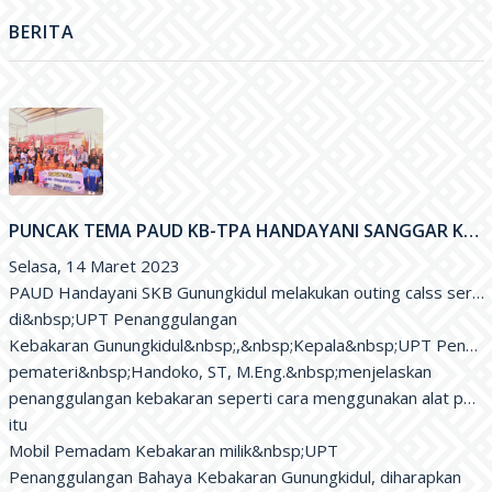
BERITA
PUNCAK TEMA PAUD KB-TPA HANDAYANI SANGGAR KEGIATAN BELAJAR GUNUNGKIDUL
Selasa, 14 Maret 2023

PAUD Handayani SKB Gunungkidul melakukan outing calss serta
di&nbsp;UPT Penanggulangan

Kebakaran Gunungkidul&nbsp;,&nbsp;Kepala&nbsp;UPT Penanggu
pemateri&nbsp;Handoko, ST, M.Eng.&nbsp;menjelaskan

penanggulangan kebakaran seperti cara menggunakan alat pema
itu

Mobil Pemadam Kebakaran milik&nbsp;UPT

Penanggulangan Bahaya Kebakaran Gunungkidul, diharapkan
