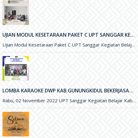
UJIAN MODUL KESETARAAN PAKET C UPT SANGGAR KEGIATAN BELAJAR GUNUNGKIDUL
Ujian Modul Kesetaraan Paket C UPT Sanggar Kegiatan Belajar Gunungkidul
LOMBA KARAOKE DWP KAB.GUNUNGKIDUL BEKERJASAMA DENGAN SKB KAB.GUNUNGKIDUL DALAM RANGKA HUT DWP KE 23 TAHUN 2022
Rabu, 02 November 2022 UPT Sanggar Kegiatan Belajar Kabupaten Gunungkidul bekerja sama dengan Dharma Wanita Persatuan Kabupaten Gunungkidul mengadakan Lomba