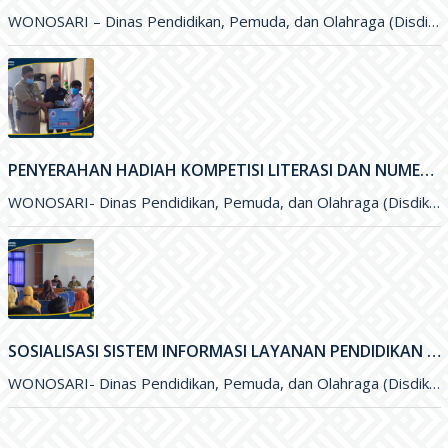
WONOSARI – Dinas Pendidikan, Pemuda, dan Olahraga (Disdikpora) Kabupaten Gunungkidul menyelenggarakan kegiatan Pelepasan Purna Tugas Bapak Drs. Sudya Marsita, M.M
PENYERAHAN HADIAH KOMPETISI LITERASI DAN NUMERASI TINGKAT NASIONAL
WONOSARI- Dinas Pendidikan, Pemuda, dan Olahraga (Disdikpora) Kabupaten Gunungkidul bekerja sama dengan Pesona Edu, Bank BCA, dan Pabrik Minuman Hillo
SOSIALISASI SISTEM INFORMASI LAYANAN PENDIDIKAN (SILANDIK) TAHUN 2021
WONOSARI- Dinas Pendidikan, Pemuda, dan Olahraga (Disdikpora) Kabupaten Gunungkidul bersama Badan Perencanaan Pembangunan Daerah (Bappeda) Kabupaten Gunungkidul menyelenggarakan kegiatan Sosialisasi