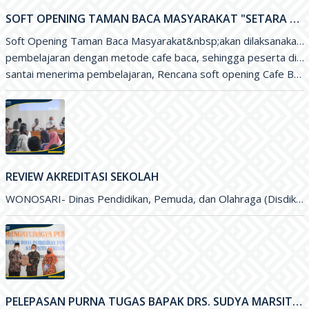
SOFT OPENING TAMAN BACA MASYARAKAT "SETARA CAFE BACA"
Soft Opening Taman Baca Masyarakat&nbsp;akan dilaksanakan 
pembelajaran dengan metode cafe baca, sehingga peserta didik
santai menerima pembelajaran, Rencana soft opening Cafe Baca SeTARA ini
REVIEW AKREDITASI SEKOLAH
WONOSARI- Dinas Pendidikan, Pemuda, dan Olahraga (Disdikpora) Kabupaten Gunungkidul melalui Bidang Sekolah Menegah Pertama menyelenggarakan Review Akreditasi Sekolah. Kegiatan yang
PELEPASAN PURNA TUGAS BAPAK DRS. SUDYA MARSITA, M.M. SELAKU SEKRETARIS DISDIKPORA KABUPATEN GUNUNGKIDUL