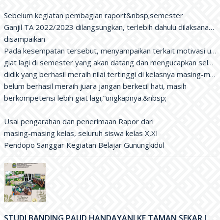
Sebelum kegiatan pembagian raport&nbsp;semester

Ganjil TA 2022/2023 dilangsungkan, terlebih dahulu dilaksanaka
disampaikan

Pada kesempatan tersebut, menyampaikan terkait motivasi untuk 
giat lagi di semester yang akan datang dan mengucapkan selama
didik yang berhasil meraih nilai tertinggi di kelasnya masing-masi
belum berhasil meraih juara jangan berkecil hati, masih

berkompetensi lebih giat lagi,”ungkapnya.&nbsp;

Usai pengarahan dan penerimaan Rapor dari

masing-masing kelas, seluruh siswa kelas X,XI

Pendopo Sanggar Kegiatan Belajar Gunungkidul
STUDI BANDING PAUD HANDAYANI KE TAMAN SEKAR JATI TK ABA XXX JEPITU